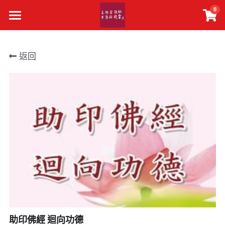
0
×
×
部落格分類
商品分類
主頁
返回
所有商品分類
所有博客分類
真佛報下載
最新活動
精選文章
關於我們
聯絡我們
搜索
助印佛經 迴向功德