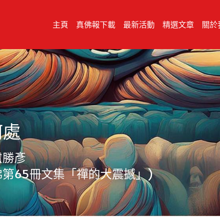
主頁
真佛報下載
最新活動
精選文章
關於
處 
盧勝彥
佛第65冊文集「禪的大震撼」)