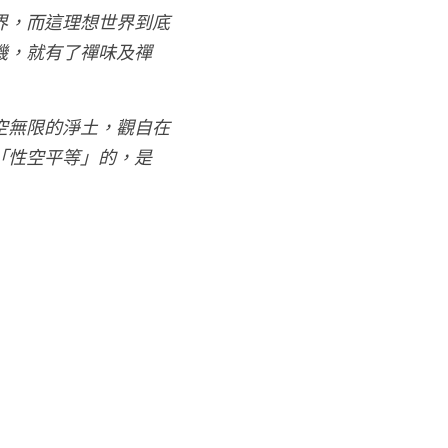
界，而這理想世界到底
機，就有了禪味及禪
空無限的淨土，觀自在
「性空平等」的，是