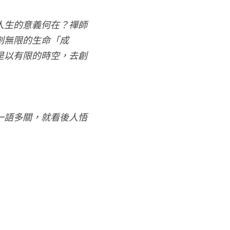
人生的意義何在？禪師
創無限的生命「成
是以有限的時空，去創
一語多關，就看後人悟