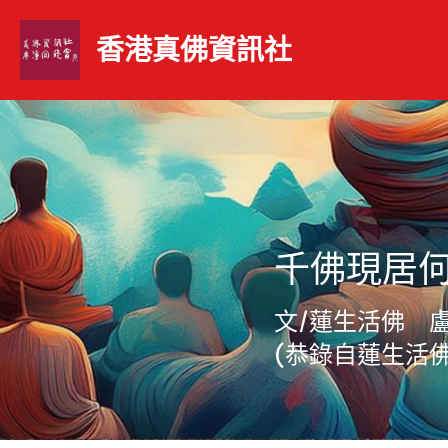
香港真佛資訊社 
千佛現居何
文/蓮生活佛　
(恭錄自蓮生活