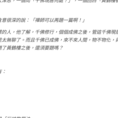
人深思，一個問「千佛現居何處？」，一個回曰「黃鶴樓
含意很深的說：「禪師可以再題一篇啊！」
慧的人，他了解，千佛修行，個個成佛之後，管這千佛現
是太無聊了。而且千佛已成佛，來不來人間，物不物化，
題了黃鶴樓之後，還須要題嗎？
有：