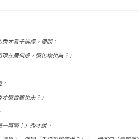
：
名秀才看千佛經。便問：
知現在居何處，還化物也無？」
說：
秀才還曾題也未？」
。
題一篇啊！」秀才說。