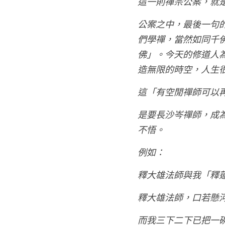
這一則禪宗公案，就
公案之中，最後一句
們學禪，當然如同千
佛」。今天的修道人
造無限的時空，人生
這「有空閒禪師可以
是要長沙岑禪師，成
不悟。
例如：
釋大雄法師與我「釋
釋大雄法師，口若懸
而我三下二下已把一