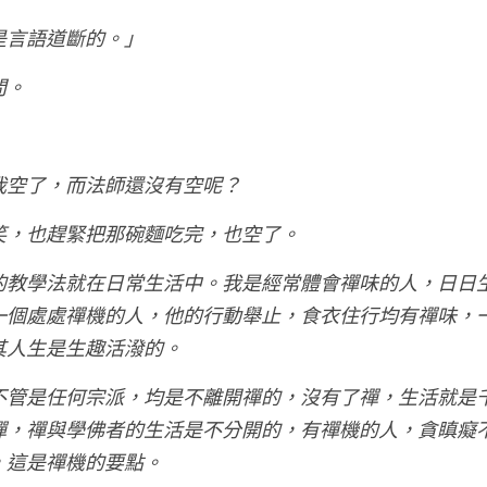
是言語道斷的。」
問。
我空了，而法師還沒有空呢？
笑，也趕緊把那碗麵吃完，也空了。
的教學法就在日常生活中。我是經常體會禪味的人，日日
一個處處禪機的人，他的行動舉止，食衣住行均有禪味，
其人生是生趣活潑的。
不管是任何宗派，均是不離開禪的，沒有了禪，生活就是
禪，禪與學佛者的生活是不分開的，有禪機的人，貪瞋癡
，這是禪機的要點。