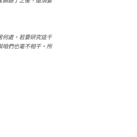
崔顥題了之後，還須要
居何處，若要研究這千
與咱們也毫不相干。所