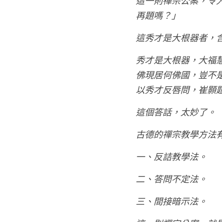
這一則禪宗公案，令
再題嗎？」
這秀才是大根器者，
秀才是大根器，大福
佛現居何佛國，豈不
以秀才反唇問，崔顥
這個答話，太妙了。
古德的禪宗教學方法
一、反詰教學法。
二、答問不定法。
三、間接暗示法。