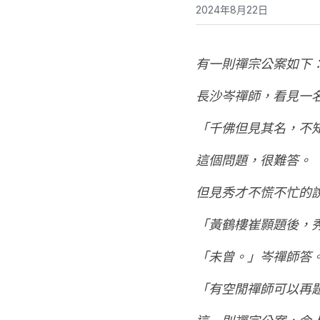
2024年8月22日
有一則禪宗公案如下
長沙岑禪師，看見一
「千佛但見其名，不
這個問題，很難答。
但見秀才不慌不忙的
「黃鶴樓崔顥題後，
「未曾。」岑禪師答
「有空閒禪師可以再