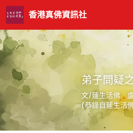
香港真佛資訊社 
弟子問疑
文/蓮生活佛　
(恭錄自蓮生活佛