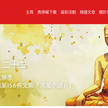
主頁
真佛報下載
最新活動
精選文章
關於
之二十二
盧勝彥
第156冊文集「清風小語」)