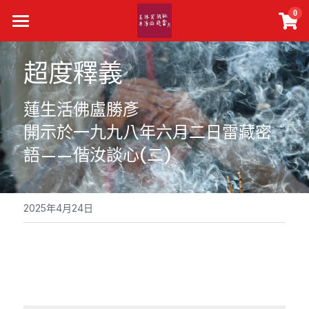
×
0
商品分類
主頁
超度釋義
所有商品分類
真佛報下載
蓮生活佛盧勝彥
最新活動
開示於一九九八年六月二日雷藏密
精選文章
語——偕汝談心(二)
關於我們
聯絡我們
2025年4月24日
搜索