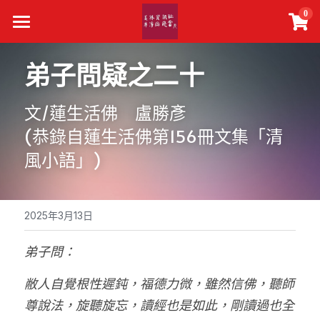
×
0
商品分類
主頁
弟子問疑之二十
所有商品分類
真佛報下載
文/蓮生活佛　盧勝彥
最新活動
(恭錄自蓮生活佛第156冊文集「清
精選文章
風小語」)
關於我們
聯絡我們
2025年3月13日
搜索
弟子問：
敝人自覺根性遲鈍，福德力微，雖然信佛，聽師
尊說法，旋聽旋忘，讀經也是如此，剛讀過也全