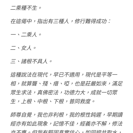
二乘種不生。
在這偈中，指出有三種人，修行難得成功：
一、二乘人。
二、女人。
三、諸根不具人。
這種說法在現代，早已不適用，現代是平等一
相，就算聾、殘、瘖、啞，也是莊嚴如來，滿足
眾生求法，真佛密法，功德力大，成就一切眾
生，上根、中根、下根，普同救度。
師尊自覺，我也非利根，我的根性鈍遲，早期讀
經亦有如此現象，記憶不佳，經義亦不解，修法
亦不應。但我有堅固真實信心，如同挖井取水，