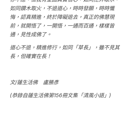
如同鑽木取火，不退道心，時時發願，時時懺
悔，認真精進，終於障礙退去，真正的佛慧現
前，就開悟了，一開悟，一通而百通，樣樣皆
通，見性成佛了。
道心不退，精進修行，如同「草長」，雖不見其
長，但確實在長！
文/蓮生活佛　盧勝彥
(恭錄自蓮生活佛第156冊文集「清風小語」)