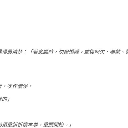
講得最清楚：「若念誦時，勿爾惛睡，或復呵欠、嚏歕、
行，次作灑淨。
數的」
必須重新祈禱本尊，重頭開始。」