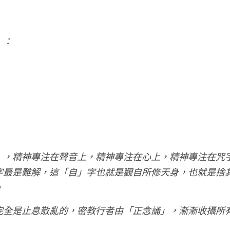
」：
」，精神專注在聲音上，精神專注在心上，精神專注在咒
字最是難解，這「自」字也就是觀自所修天身，也就是捨
。
完全是止息散亂的，密教行者由「正念誦」，漸漸收攝所