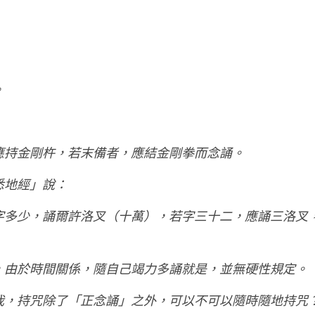
。
應持金剛杵，若末備者，應結金剛拳而念誦。
悉地經」說：
字多少，誦爾許洛叉（十萬），若字三十二，應誦三洛叉
，由於時間關係，隨自己竭力多誦就是，並無硬性規定。
我，持咒除了「正念誦」之外，可以不可以隨時隨地持咒