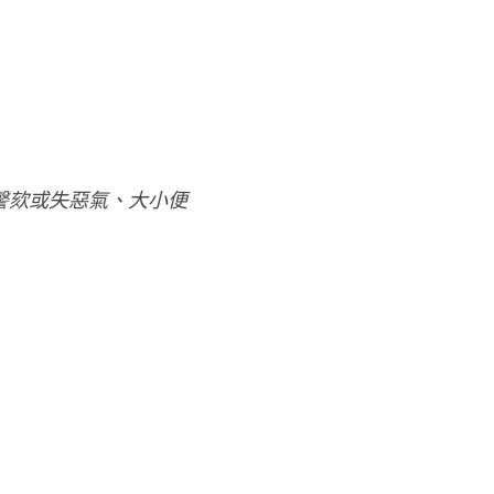
謦欬或失惡氣、大小便