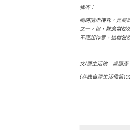
我答：
隨時隨地持咒，是屬
之一，但，散念當然
不應起作意，這樣當
文/蓮生活佛　盧勝彥
(恭錄自蓮生活佛第1