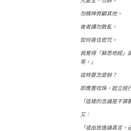
咒要全，勿缺。
勿精神旁顧其他。
後者講勿散亂。
如何善住密咒。
我覺得「蘇悉地經」
等。」
這時要怎麼辦？
即應置唸珠，起立經
「這樣的念誦是不算
又：
「或由放逸誦真言，