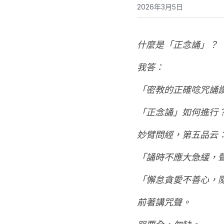
2026年3月5日
什麼是「正念誦」？
我答：
「密教的正確唸咒誦
「正念誦」如何進行
妙臂問經，第五品云
「誦時不應大急緩，
「懈怠貪愛不善心，
前著講咒聲。