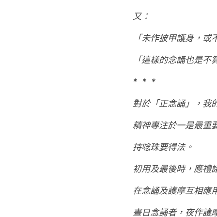
又：
「未作披甲護身，或
「這樣的念誦也是不
*  *  *
對於「正念誦」，我
精神專注於一是最重
持唸珠要得法。
初用及最後時，應禮
在念誦及護摩互相應
晝日念誦者，夜作護