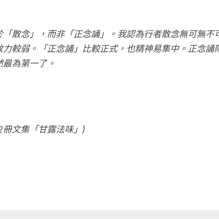
於「散念」，而非「正念誦」。我認為行者散念無可無不
效力較弱。「正念誦」比較正式，也精神易集中。正念誦
然最為第一了。
02冊文集「甘露法味」)