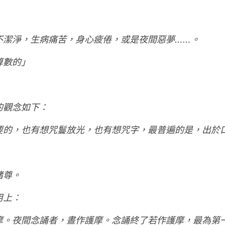
不潔淨，生病痛苦，身心疲倦，或是夜間惡夢……。
算數的」
的觀念如下：
要的，也有想咒鬘放光，也有想咒字，最普遍的是，出於
諸尊。
用上：
摩。夜間念誦者，晝作護摩。念誦終了若作護摩，最為第