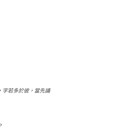
，字若多於彼，當先誦
？