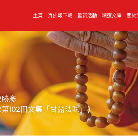
主頁
真佛報下載
最新活動
精選文章
關於
盧勝彥
第102冊文集「甘露法味」)