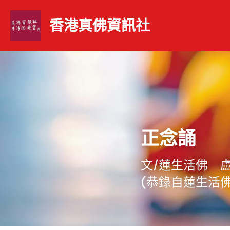
香港真佛資訊社 
正念誦
文/蓮生活佛　
(恭錄自蓮生活佛