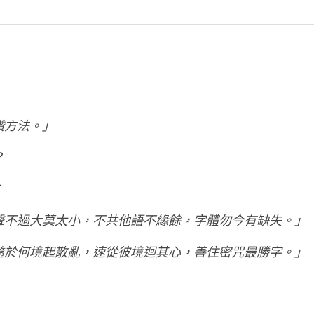
讚方法。」
？
：
聲不過大莫太小，不共他語不緣餘，字體勿今有缺失。」
隨於何境起散亂，速從彼境迴其心，善住密咒最勝字。」