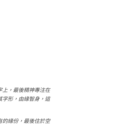
字上，最後精神專注在
其字形，由緣智身，這
有的緣份，最後住於空