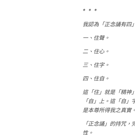
*  *  *
我認為「正念誦有四
一、住聲。
二、住心。
三、住字。
四、住自。
這「住」就是「精神
「自」上。這「自」
是本尊所得我之真實
「正念誦」的持咒，
性。