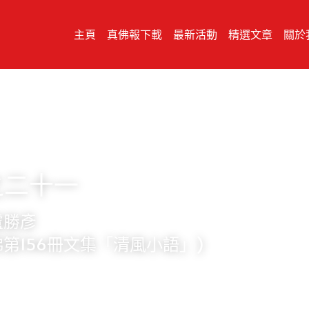
主頁
真佛報下載
最新活動
精選文章
關於
之二十一
盧勝彥
第156冊文集「清風小語」)