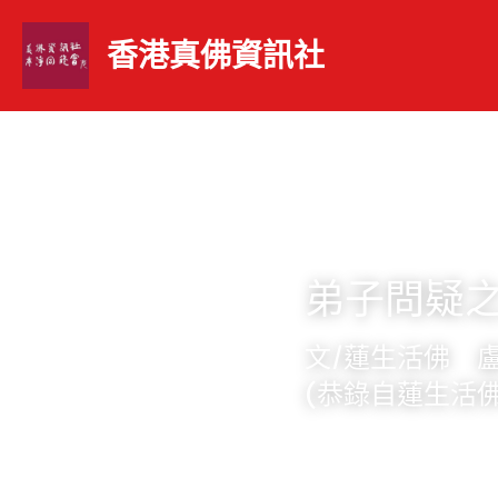
香港真佛資訊社 
弟子問疑
文/蓮生活佛　
(恭錄自蓮生活佛