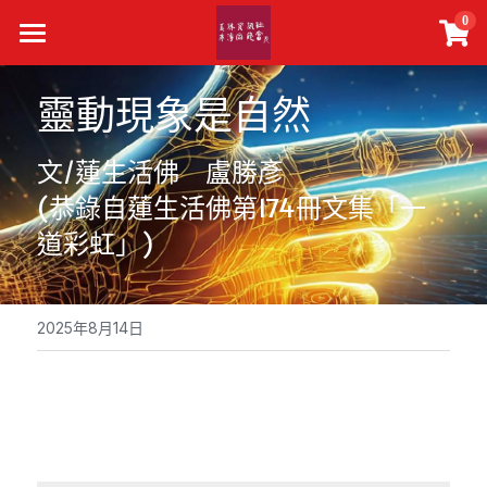
×
0
商品分類
主頁
靈動現象是自然
所有商品分類
真佛報下載
文/蓮生活佛　盧勝彥
最新活動
(恭錄自蓮生活佛第174冊文集「一
精選文章
道彩虹」)
關於我們
聯絡我們
2025年8月14日
搜索