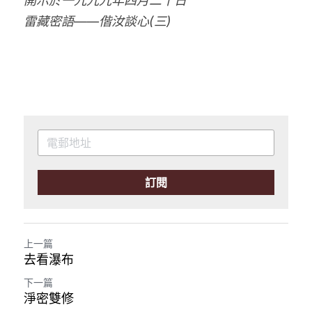
開示於一九九九年四月二十日
雷藏密語——偕汝談心(三)
訂閱
上一篇
去看瀑布
下一篇
淨密雙修