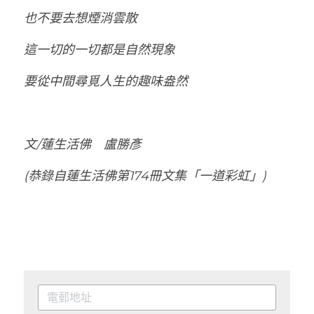
也不要去想煙消雲散
這一切的一切都是自然現象
要從中間尋覓人生的趣味盎然
文/蓮生活佛　盧勝彥
(恭錄自蓮生活佛第174冊文集「一道彩虹」)