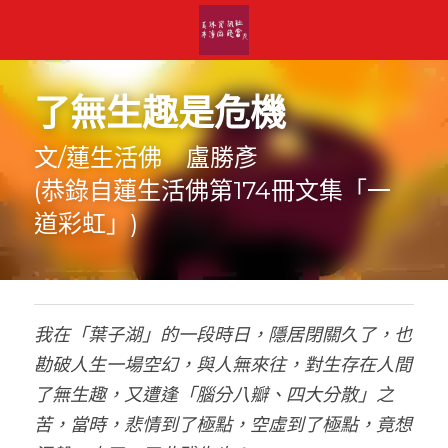
了無生趣是危機
文/蓮生活佛　盧勝彥
(恭錄自蓮生活佛第174冊文集「一
道彩虹」)
我在「葉子湖」的一段時日，隱居閉關久了，也
勘破人生一場空幻，與人無來往，對生存在人間
了無生趣，又遭逢「腦分八瓣、四大分散」之
苦，當時，悲情到了極點，空虛到了極點，竟想