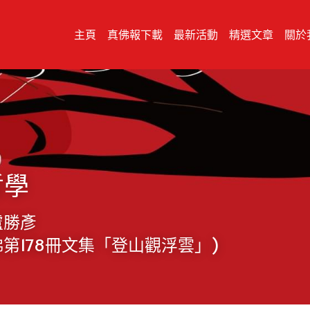
主頁
真佛報下載
最新活動
精選文章
關於
哲學
盧勝彥
第178冊文集「登山觀浮雲」)