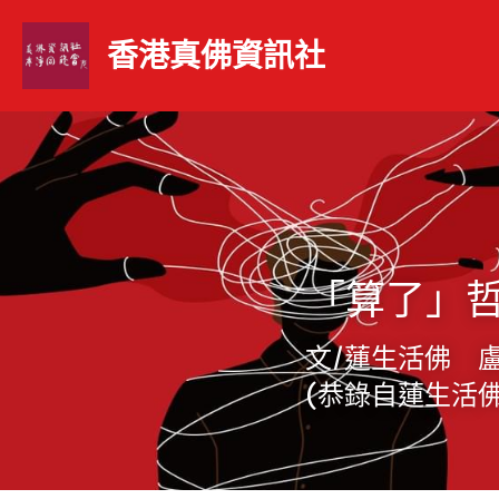
香港真佛資訊社 
「算了」
文/蓮生活佛　
(恭錄自蓮生活佛