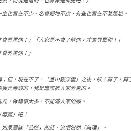
在做，何況是借的，也算做是佈施吧！）
一生也實在不少，名譽掃地不說，有些也實在不甚尷尬。
才會辱罵你！」「人家是不會了解你，才會辱罵你！」
才會辱罵你！」
解；但，現在不了，「登山觀浮雲」之後，唉！算了！算
怨我是應該的，我是應該被人家辱罵的。
凡凡，做錯事太多，不能滿人家的願。
「辱罵」吧！
，如果要談「公道」的話，流氓當然「無理」。