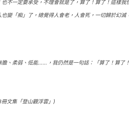
；也不一定要承受，不理會就是了，算了！算了！這樣我
人也變「痴」了，總覺得人會老，人會死，一切歸於幻滅
無膽、柔弱、低能……，我仍然是一句話：「算了！算了
78冊文集「登山觀浮雲」)