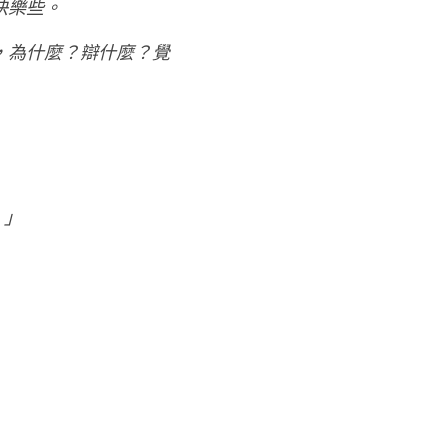
快樂些。
，為什麼？辯什麼？覺
！」