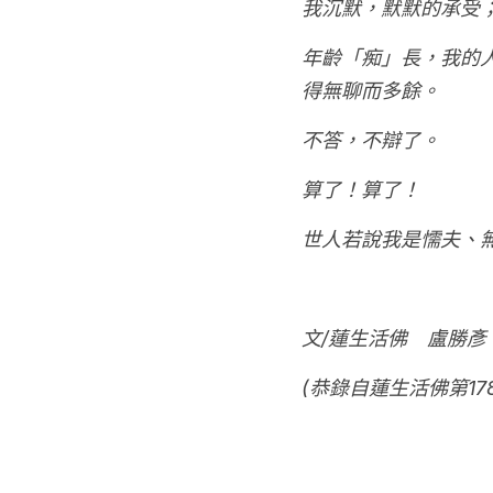
我沉默，默默的承受
年齡「痴」長，我的
得無聊而多餘。
不答，不辯了。
算了！算了！
世人若說我是懦夫、
文/蓮生活佛　盧勝彥
(恭錄自蓮生活佛第1