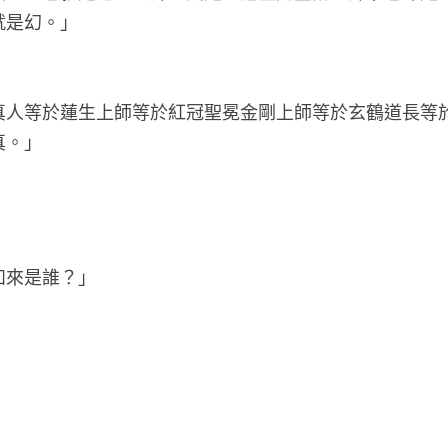
就是幻。」
真人等於蓮生上師等於紅冠聖冕金剛上師等於玄鶴道長等
真。」
如來是誰？」
」