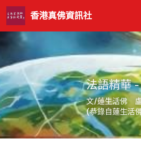
香港真佛資訊社 
法語精華 
文/蓮生活佛　
(恭錄自蓮生活