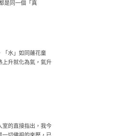
本都是同一個「真
，「水」如同蓮花童
熱上升就化為氣，氣升
入室的直接指出，我今
是一切佛祖的來歷，已