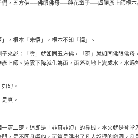
們，五方佛──佛眼佛母──蓮花童子──盧勝彥上師根
！
悟」，根本「未悟」，根本不知「禪」。
例子來說：「雲」就如同五方佛，「雨」就如同佛眼佛母
勝彥上師。這雲下降就化為雨，雨落到地上變成水，水遇
。如幻。
。是真。
。
個一清二楚，這即是「非真非幻」的禪機，本文就是登堂
法門，是不同凡響的，可算是跳出了凡人說理的窟洞。凡