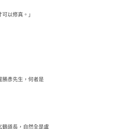
才可以修真。」
盧勝彥先生，何者是
玄鶴道長，自然全是盧