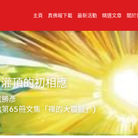
主頁
真佛報下載
最新活動
精選文章
關於
- 灌頂的初相應
盧勝彥
佛第65冊文集「禪的大震撼」)