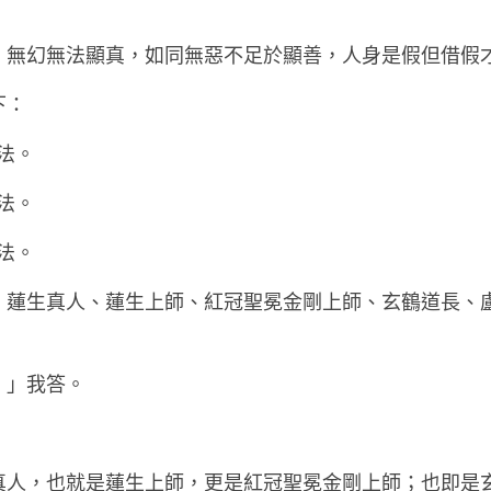
，無幻無法顯真，如同無惡不足於顯善，人身是假但借假
下：
法。
法。
法。
、蓮生真人、蓮生上師、紅冠聖冕金剛上師、玄鶴道長、
。」我答。
真人，也就是蓮生上師，更是紅冠聖冕金剛上師；也即是