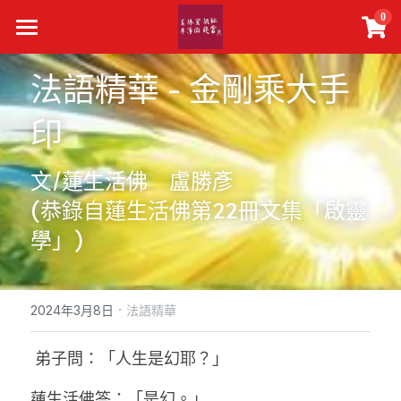
×
0
商品分類
主頁
法語精華 - 金剛乘大手
所有商品分類
真佛報下載
印
最新活動
文/蓮生活佛　盧勝彥
精選文章
(恭錄自蓮生活佛第22冊文集「啟靈
關於我們
學」)
聯絡我們
·
2024年3月8日
法語精華
搜索
 弟子問：「人生是幻耶？」
蓮生活佛答：「是幻。」